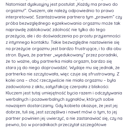
Natomiast dyskusyjny jest postulat „Każdy ma prawo do
orgazmu!”. Owszem, ale należy odpowiednio to prawo
interpretować. Szantażowanie partnera tym „prawem” czy
próba bezwzględnego egzekwowania orgazmu może tak
naprawdę zablokować zdolność nie tylko do tego
przeżycia, ale i do doświadczenia po prostu przyjemności
z intymnego kontaktu. Takie bezwzględne nastawienie się
na przeżycie orgazmu jest bardzo frustrujące, i to dla obu
stron. Bywa, że partner „wyedukowany” przez poradniki,
że to ważne, aby partnerka miała orgazm, bardzo się
stara ją do niego doprowadzić. Wydaje mu się jednak, że
partnerka nie szczytowała, więc czuje się sfrustrowany. Z
kolei ona – choć rzeczywiście nie miała orgazmu – była
zadowolona z aktu, satysfakcję czerpała z bliskości.
Kluczem jest tutaj umiejętność bycia razem i odczytywania
werbalnych i pozawerbalnych sygnałów, których sobie
nawzajem dostarczamy. Gdy kobieta okazuje, że jest jej
dobrze, tuli się, jest szczęśliwa i nawet mówi o tym, to jej
partner powinien jej uwierzyć, a nie zastanawiać się, czy na
pewno, bo w poradnikach przeczytał szczegółowe