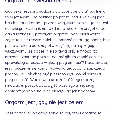
Orgazm to kwestia techniki.
Gdy seks jest sprowadzony do „obsługę ciała” partnera,
to wyczuwamy, że partner po prostu realizuje swój plan,
bo chce przekonać – przede wszystkim siebie – jakim jest
cudownym kochankiem. Jedna to wcale nie przybliża do
dania rozkoszy i przeżycia orgazmu. W sypialni warto
zdjąć to lustereczko z siebie i patrzeć na drugą osobę bez
planów, jak najbardziej otworzyć się na nią. A gdy
wyczuwamy, że coś jej nie sprawia przyjemności, to
możemy zapytać później: czy mógłbym zrobić coś, co
sprawiłoby ci jeszcze większą przyjemność? Podstawową
jest nauczenie się komunikowania tego, co chcę, czego
pragnę, ile i jak chcę być pieszczona/y, co mi sprawia
przyjemność. Warto wprowadzać różnego rodzaju
innowacje, poszukiwać, wyjść poza sypialnię, żeby
dostarczyć sobie nowych ekscytujących bodźców.
Orgazm jest, gdy nie jest celem.
Jeśli partnerzy obierają sobie za cel, efekt orgazm, to