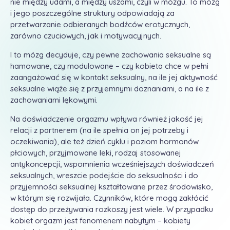
nie między udami, a między uszami, czyli w mózgu. To mózg
i jego poszczególne struktury odpowiadają za
przetwarzanie odbieranych bodźców erotycznych,
zarówno czuciowych, jak i motywacyjnych.
I to mózg decyduje, czy pewne zachowania seksualne są
hamowane, czy modulowane – czy kobieta chce w pełni
zaangażować się w kontakt seksualny, na ile jej aktywność
seksualne wiąże się z przyjemnymi doznaniami, a na ile z
zachowaniami lękowymi.
Na doświadczenie orgazmu wpływa również jakość jej
relacji z partnerem (na ile spełnia on jej potrzeby i
oczekiwania), ale też dzień cyklu i poziom hormonów
płciowych, przyjmowane leki, rodzaj stosowanej
antykoncepcji, wspomnienia wcześniejszych doświadczeń
seksualnych, wreszcie podejście do seksualności i do
przyjemności seksualnej kształtowane przez środowisko,
w którym się rozwijała. Czynników, które mogą zakłócić
dostęp do przeżywania rozkoszy jest wiele. W przypadku
kobiet orgazm jest fenomenem nabytym – kobiety