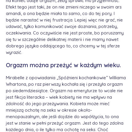
na koniec udaje orgazm, żeby sprawić mu przyjemność.
Efekt tego jest taki, że on nie zmieni niczego w swoim ars
amandi, a ona będzie miała to samo, co do tej pory. I
będzie narastać w niej frustracja. Lepiej więc nie grać, nie
udawać, tylko komunikować swoje doznania, potrzeby,
oczekiwania. Co oczywiście nie jest proste, bo poruszamy
się tu w szczególnie delikatnej materii i nie mamy nawet
dobrego języka oddającego to, co chcemy w tej sferze
wyrazić.
Orgazm można przeżyć w każdym wieku.
Mirabelle z opowiadania „Spóźnieni kochankowie” Williama
Whartona, po raz pierwszy kochała się i przeżyła orgazm
po siedemdziesiątce. Orgazm na emeryturze to wcale nie
jest fikcja literacka – wiek kobiety nie ma wpływu na
zdolność do jego przeżywania. Kobieta może mieć
mniejszą ochotę na seks w okresie około-
menopauzalnym, ale jeśli dojdzie do współżycia, to ona
jest w stanie w pełni przeżyć orgazm. Jest do tego zdolna
każdego dnia, o ile tylko ma ochotę na seks. Choć