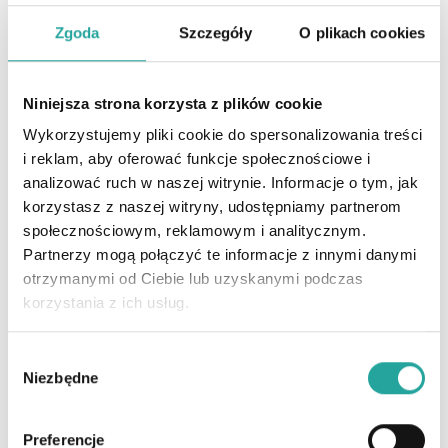
Dobry psycholog dziecięcy pomaga dziecku zrozumieć, co
się z nim dzieje, dlaczego doświadcza pewnych emocji
Zgoda
Szczegóły
O plikach cookies
oraz jak może zarządzać tymi emocjami.
✅ Ułatwia dziecku przejście przez trudne sytuacje, np.
Niniejsza strona korzysta z plików cookie
rozwód rodziców, śmierć bliskiej osoby, przemoc w
rodzinie czy problemy w szkole.
Wykorzystujemy pliki cookie do spersonalizowania treści
i reklam, aby oferować funkcje społecznościowe i
✅ Uczy dziecko, jak radzić sobie z trudnościami, lękiem czy
analizować ruch w naszej witrynie. Informacje o tym, jak
złością.
korzystasz z naszej witryny, udostępniamy partnerom
✅ Identyfikuje bariery emocjonalne i społeczne, które
społecznościowym, reklamowym i analitycznym.
uniemożliwiają dziecku dalszy rozwój.
Partnerzy mogą połączyć te informacje z innymi danymi
otrzymanymi od Ciebie lub uzyskanymi podczas
✅ Tłumaczy dziecku, jak może wyrażać swoje myśli i
korzystania z ich usług.
uczucia, komunikować się efektywnie oraz budować
relacje z innymi ludźmi.
W
Psycholog dziecięcy diagnozuje problemy behawioralne i
Niezbędne
y
dobiera rodzaj terapii do indywidualnych potrzeb dziecka.
b
Może też skierować dziecko na konsultację do innych
specjalistów.
ó
Preferencje