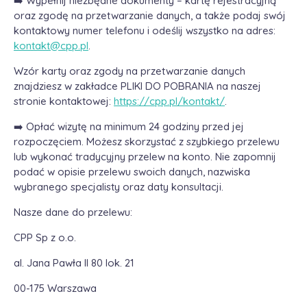
➡️ Wypełnij niezbędne dokumenty – kartę rejestracyjną
oraz zgodę na przetwarzanie danych, a także podaj swój
kontaktowy numer telefonu i odeślij wszystko na adres:
kontakt@cpp.pl
.
Wzór karty oraz zgody na przetwarzanie danych
znajdziesz w zakładce PLIKI DO POBRANIA na naszej
stronie kontaktowej:
https://cpp.pl/kontakt/
.
➡️ Opłać wizytę na minimum 24 godziny przed jej
rozpoczęciem. Możesz skorzystać z szybkiego przelewu
lub wykonać tradycyjny przelew na konto. Nie zapomnij
podać w opisie przelewu swoich danych, nazwiska
wybranego specjalisty oraz daty konsultacji.
Nasze dane do przelewu:
CPP Sp z o.o.
al. Jana Pawła II 80 lok. 21
00-175 Warszawa