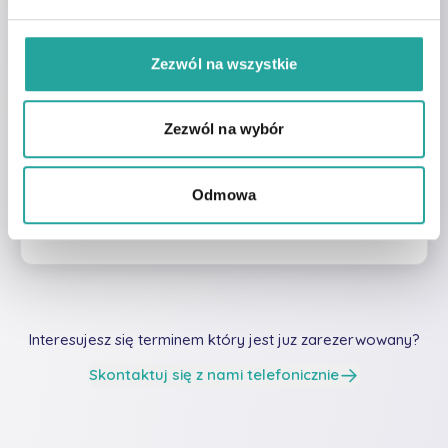
Zezwól na wszystkie
W celu umówienia wizyty z tym lekarzem
Zezwól na wybór
zapraszamy do kontaktu telefonicznego pod
numerem
22 24 12 444
lub mailowego na adres
kontakt@cpp.pl
Odmowa
Interesujesz się terminem który jest juz zarezerwowany?
Skontaktuj się z nami telefonicznie