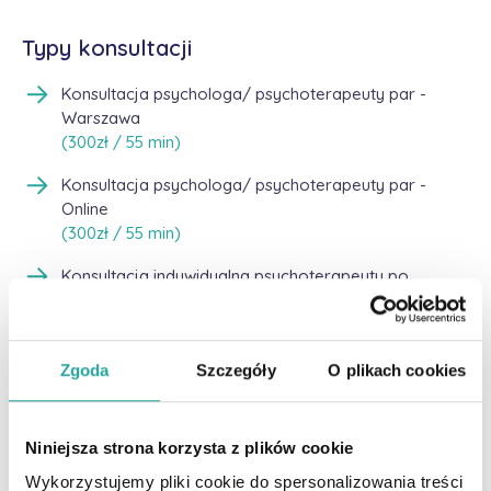
Typy konsultacji
Konsultacja psychologa/ psychoterapeuty par -
Warszawa
(300zł / 55 min)
Konsultacja psychologa/ psychoterapeuty par -
Online
(300zł / 55 min)
Konsultacja indywidualna psychoterapeuty po
ukończeniu szkoły terapii - Warszawa
(240zł / 50 min)
Konsultacja indywidualna psychoterapeuty po
Zgoda
Szczegóły
O plikach cookies
ukończeniu szkoły terapii - Online
(240zł / 50 min)
Niniejsza strona korzysta z plików cookie
Psychoterapia rodzinna - Warszawa
(350zł / 55 min)
Wykorzystujemy pliki cookie do spersonalizowania treści