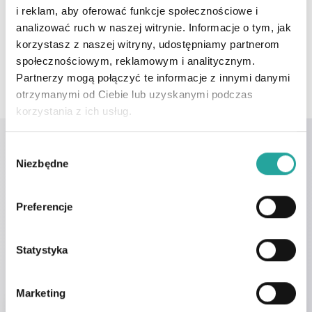
i reklam, aby oferować funkcje społecznościowe i
analizować ruch w naszej witrynie. Informacje o tym, jak
Języki
korzystasz z naszej witryny, udostępniamy partnerom
społecznościowym, reklamowym i analitycznym.
Polski
Partnerzy mogą połączyć te informacje z innymi danymi
otrzymanymi od Ciebie lub uzyskanymi podczas
korzystania z ich usług.
W
Niezbędne
y
Uzyskaj pomoc
b
Umów wizytę z
Monika
ó
Preferencje
r
Frajnt
z
g
Statystyka
o
d
Marketing
y