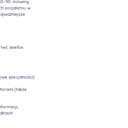
1980–90: mówimy
ch socjalizmu, w
najważniejsze
net, telefon
owe specjalności)
lturami (także
formacji,
taktach