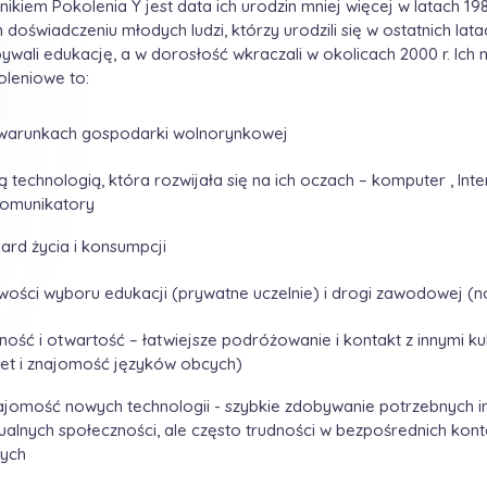
ikiem Pokolenia Y jest data ich urodzin mniej więcej w latach 
doświadczeniu młodych ludzi, którzy urodzili się w ostatnich lata
ywali edukację, a w dorosłość wkraczali w okolicach 2000 r. Ich 
leniowe to:
 warunkach gospodarki wolnorynkowej
 technologią, która rozwijała się na ich oczach – komputer , Inter
omunikatory
ard życia i konsumpcji
wości wyboru edukacji (prywatne uczelnie) i drogi zawodowej (n
ość i otwartość – łatwiejsze podróżowanie i kontakt z innymi ku
net i znajomość języków obcych)
jomość nowych technologii - szybkie zdobywanie potrzebnych in
tualnych społeczności, ale często trudności w bezpośrednich kon
nych