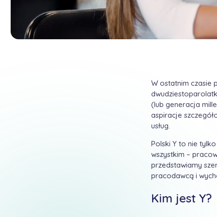
W ostatnim czasie p
dwudziestoparolatk
(lub generacja mill
aspiracje szczegół
usług.
Polski Y to nie tyl
wszystkim – pracow
przedstawiamy szer
pracodawcą i wych
Kim jest Y?