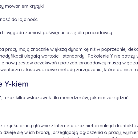
zyjmowaniem krytyki
ność do lojalności
t i wygoda zamiast poświęcania się dla pracodawcy
a pracy mają znacznie większą dynamikę niż w poprzedniej deka
 modyfikacji ulegają wartości i standardy . Pokolenie Y nie patrzy 
nie nowy zestaw oczekiwań i potrzeb, pracodawcy muszą więc zat
wentarza i stosować nowe metody zarządzania, które do nich tra
e Y-kiem
Y, teraz kilka wskazówek dla menedżerów, jak nim zarządzać:
e z rynku pracy głównie z Internetu oraz nieformalnych kontaktó
co dzieje się w ich branży, przeglądają ogłoszenia o pracy, wymie