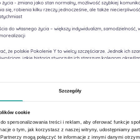
życia - zmiana jako stan normalny, możliwość szybkiej komunikac
a się, robienia kilku rzeczy jednocześnie, ale także niecierpliwoś
atychmiast
cia do własnego życia – większy indywidualizm, samodzielność
morealizacji
, że polskie Pokolenie Y to wielcy szczęściarze. Jednak ich sza
iwościom, jakie historia stworzyła ich starszym kolegom określ
cji). Tym mianem określamy grupę Polaków urodzonych w latach 1
otrzymali wspaniały prezent - kapitalizm. Dzisiejsi 40-latkowie m
ą szansę dopasowania swojej drogi zawodowej do potrzeb woln
ejącej przedtem w Polsce wiedzy, technologii i zagranicznych st
Szczegóły
j kariery były w zasięgu każdego średnio przedsiębiorczego i pr
adania dowodzą, że Pokolenie X świetnie wykorzystało tę szansę 
e do najwyższych stanowisk w firmach zajmuje dwa razy krócej 
 plików cookie
 i są co najmniej kilka lat od nich młodsi (statystyczny prezes po
e 47 lat). To bardzo złe wiadomości dla Pokolenia Y – mimo sprz
do spersonalizowania treści i reklam, aby oferować funkcje sp
h możliwości szybkiej kariery są ograniczone. Zdają sobie sprawę
ormacje o tym, jak korzystasz z naszej witryny, udostępniamy p
h frustruje.
Partnerzy mogą połączyć te informacje z innymi danymi otrzym