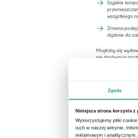
Szybkie tempo 
przemieszczani
wszystkiego n
Zmiana podejś
dążenie do sa
Mogłoby się wydawać
nie dorównują możl
(dzieci transforma
początek dorosłości 
tych niepowtarzaln
poznawania nieistni
Zgoda
Możliwości szybkie
dwudziestolatka. B
menedżerom dotarci
Niniejsza strona korzysta z
europejskim kolegom
giełdowej ma obecni
Wykorzystujemy pliki cookie 
na rynku pracy , ic
ruch w naszej witrynie. Inf
sukcesu X-ów i to ic
reklamowym i analitycznym. 