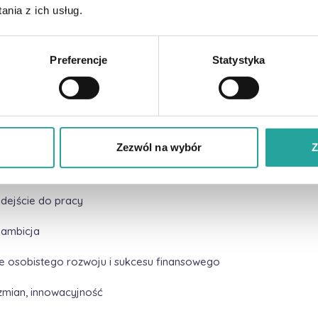
nia z ich usług.
znacznie różni od X-ów podejście do pracy . Przede wszystkim st
Preferencje
Statystyka
 świetnie opracowaną sztukę autoprezentacji i dość wysokie wym
zwoju (zdaniem wielu pracodawców – nierealistycznie wysokie). Z
ko pracownika:
ny:
Zezwól na wybór
Z
ych technologii ICT
dejście do pracy
 ambicja
e osobistego rozwoju i sukcesu finansowego
zmian, innowacyjność