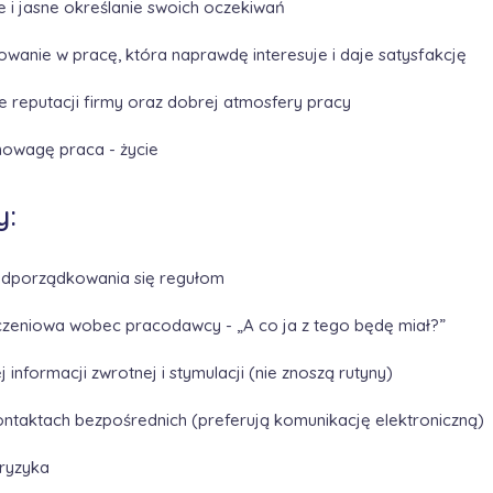
e i jasne określanie swoich oczekiwań
wanie w pracę, która naprawdę interesuje i daje satysfakcję
e reputacji firmy oraz dobrej atmosfery pracy
owagę praca - życie
y:
odporządkowania się regułom
zeniowa wobec pracodawcy - „A co ja z tego będę miał?”
j informacji zwrotnej i stymulacji (nie znoszą rutyny)
ontaktach bezpośrednich (preferują komunikację elektroniczną)
ryzyka