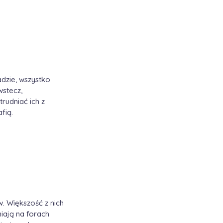
dzie, wszystko
wstecz,
rudniać ich z
fią.
w. Większość z nich
niają na forach