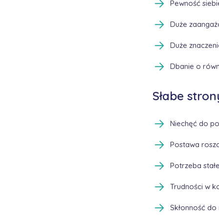
Pewność siebi
Duże zaangażo
Duże znaczeni
Dbanie o równ
Słabe stron
Niechęć do p
Postawa roszc
Potrzeba stałe
Trudności w k
Skłonność do 