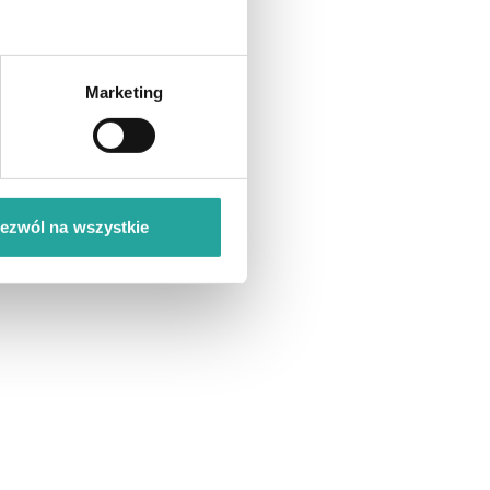
atystyczny Y zna
Marketing
agania w kwestii
róbmy krótki bilans
ezwól na wszystkie