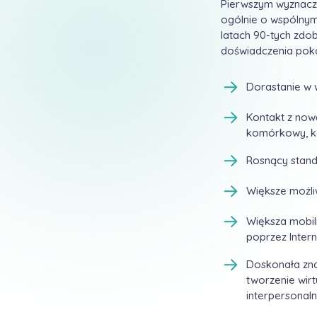
Pierwszym wyznaczn
ogólnie o wspólnym 
latach 90-tych zdob
doświadczenia poko
Dorastanie w
Kontakt z nową
komórkowy, k
Rosnący stand
Większe możli
Większa mobiln
poprzez Inter
Doskonała zna
tworzenie wir
interpersonal