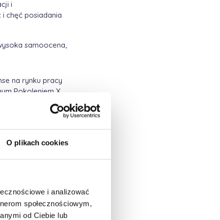
ji i
ć i chęć posiadania
, wysoka samoocena,
nse na rynku pracy
anym Pokoleniem X
960-70, którzy na
ieli w latach 90-
ego rynku,
andardów pracy.
O plikach cookies
acowitego
– polskim
niż ich
lskiej spółki
yjającej sytuacji
ołecznościowe i analizować
, że nie powtórzą
artnerom społecznościowym,
anymi od Ciebie lub