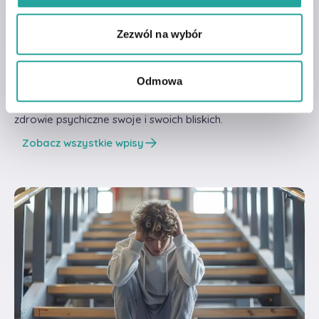
Przeczytaj pozostałe
wpisy z naszej
bazy
Zezwól na wybór
wiedzy!
Odmowa
Dowiedz się, w jaki sposób na co dzień możesz wspierać
zdrowie psychiczne swoje i swoich bliskich.
Zobacz wszystkie wpisy