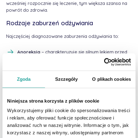
wcześniej rozpocznie się leczenie, tym większa szansa na
powrót do zdrowia.
Rodzaje zaburzeń odżywiania
Najczęściej diagnozowane zaburzenia odżywiania to:
Anoreksja
– charakteryzuje się silnym lękiem przed
przytyciem oraz zaburzonym postrzeganiem własnej
sylwetki. Osoby z anoreksją często stosują
drastyczne diety, unikają jedzenia i dążą do skrajnie
niskiej masy ciała.
Zgoda
Szczegóły
O plikach cookies
Bulimia
– polega na napadowym objadaniu się, po
którym następują zachowania kompensacyjne, takie
Niniejsza strona korzysta z plików cookie
jak prowokowanie wymiotów, stosowanie środków
Wykorzystujemy pliki cookie do spersonalizowania treści
przeczyszczających czy intensywne ćwiczenia
fizyczne.
i reklam, aby oferować funkcje społecznościowe i
analizować ruch w naszej witrynie. Informacje o tym, jak
Inne zaburzenia odżywiania
– obejmują np. zespół
korzystasz z naszej witryny, udostępniamy partnerom
kompulsywnego objadania się, ortoreksję (obsesyjne