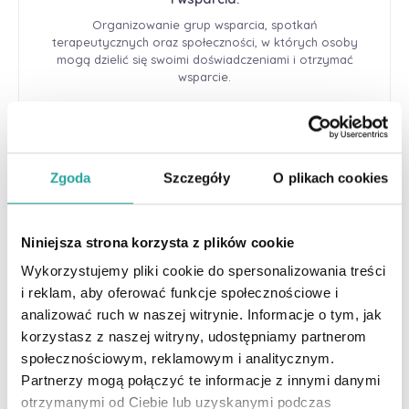
Organizowanie grup wsparcia, spotkań
terapeutycznych oraz społeczności, w których osoby
mogą dzielić się swoimi doświadczeniami i otrzymać
wsparcie.
Zgoda
Szczegóły
O plikach cookies
Integracji psychologii w systemie edukacji.
Współpraca ze szkołami i uczelniami w celu wdrożenia
programów edukacyjnych i profilaktycznych
Niniejsza strona korzysta z plików cookie
dotyczących zdrowia psychicznego młodzieży i
Wykorzystujemy pliki cookie do spersonalizowania treści
dorosłych.
i reklam, aby oferować funkcje społecznościowe i
analizować ruch w naszej witrynie. Informacje o tym, jak
korzystasz z naszej witryny, udostępniamy partnerom
społecznościowym, reklamowym i analitycznym.
Partnerzy mogą połączyć te informacje z innymi danymi
Badaniami nad psychologią i zachowaniami
otrzymanymi od Ciebie lub uzyskanymi podczas