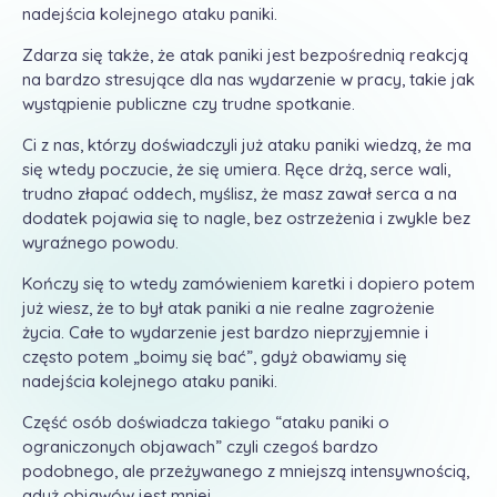
nadejścia kolejnego ataku paniki.
Zdarza się także, że atak paniki jest bezpośrednią reakcją
na bardzo stresujące dla nas wydarzenie w pracy, takie jak
wystąpienie publiczne czy trudne spotkanie.
Ci z nas, którzy doświadczyli już ataku paniki wiedzą, że ma
się wtedy poczucie, że się umiera. Ręce drżą, serce wali,
trudno złapać oddech, myślisz, że masz zawał serca a na
dodatek pojawia się to nagle, bez ostrzeżenia i zwykle bez
wyraźnego powodu.
Kończy się to wtedy zamówieniem karetki i dopiero potem
już wiesz, że to był atak paniki a nie realne zagrożenie
życia. Całe to wydarzenie jest bardzo nieprzyjemnie i
często potem „boimy się bać”, gdyż obawiamy się
nadejścia kolejnego ataku paniki.
Część osób doświadcza takiego “ataku paniki o
ograniczonych objawach” czyli czegoś bardzo
podobnego, ale przeżywanego z mniejszą intensywnością,
gdyż objawów jest mniej.