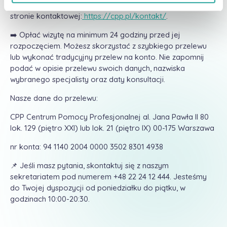
znajdziesz w zakładce PLIKI DO POBRANIA na naszej
stronie kontaktowej:
https://cpp.pl/kontakt/
.
➡️ Opłać wizytę na minimum 24 godziny przed jej
rozpoczęciem. Możesz skorzystać z szybkiego przelewu
lub wykonać tradycyjny przelew na konto. Nie zapomnij
podać w opisie przelewu swoich danych, nazwiska
wybranego specjalisty oraz daty konsultacji.
Nasze dane do przelewu:
CPP Centrum Pomocy Profesjonalnej al. Jana Pawła II 80
lok. 129 (piętro XXI) lub lok. 21 (piętro IX) 00-175 Warszawa
nr konta: 94 1140 2004 0000 3502 8301 4938
📌 Jeśli masz pytania, skontaktuj się z naszym
sekretariatem pod numerem +48 22 24 12 444. Jesteśmy
do Twojej dyspozycji od poniedziałku do piątku, w
godzinach 10:00-20:30.