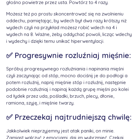
głośno powietrze przez usta. Powtórz to 4 razy.
Możesz też po prostu skoncentrować się na zwolnieniu
oddechu, pamiętając, by wdech był dwa razy krótszy niż
wydech czyli na przykład możesz robić wdech na 4 i
wydech na 8. Ważne, żeby oddychać powoli, licząc wdechy
i wydechy i dzięki temu unikać hiperwentylacji.
✅ Progresywnie rozluźniaj mięśnie:
Spróbuj progresywnego rozluźniania i napinania mięśni
czyli zaczynając od stóp, mocno dociśnij je do podłogi a
potem rozluźnij, napnij mięśnie stóp i rozluźnij, następnie
podobnie rozluźniaj i napinaj każdą grupę mięśni po kolei
od łydek przez uda, pośladki, brzuch, plecy, dłonie,
ramiona, szyję, i mięśnie twarzy.
✅ Przeczekaj najtrudniejszą chwilę:
Jakkolwiek nieprzyjemny jest atak paniki, on minie.
Zamiast walczyć z emocjami, daj im wybrzmieć. Czekaj,