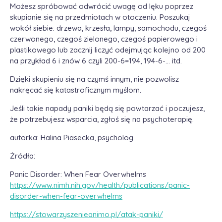
Możesz spróbować odwrócić uwagę od lęku poprzez
skupianie się na przedmiotach w otoczeniu. Poszukaj
wokół siebie: drzewa, krzesła, lampy, samochodu, czegoś
czerwonego, czegoś zielonego, czegoś papierowego i
plastikowego lub zacznij liczyć odejmując kolejno od 200
na przykład 6 i znów 6 czyli 200-6=194, 194-6-… itd.
Dzięki skupieniu się na czymś innym, nie pozwolisz
nakręcać się katastroficznym myślom.
Jeśli takie napady paniki będą się powtarzać i poczujesz,
że potrzebujesz wsparcia, zgłoś się na psychoterapię.
autorka: Halina Piasecka, psycholog
Żródła:
Panic Disorder: When Fear Overwhelms
https://www.nimh.nih.gov/health/publications/panic-
disorder-when-fear-overwhelms
https://stowarzyszenieanimo.pl/atak-paniki/