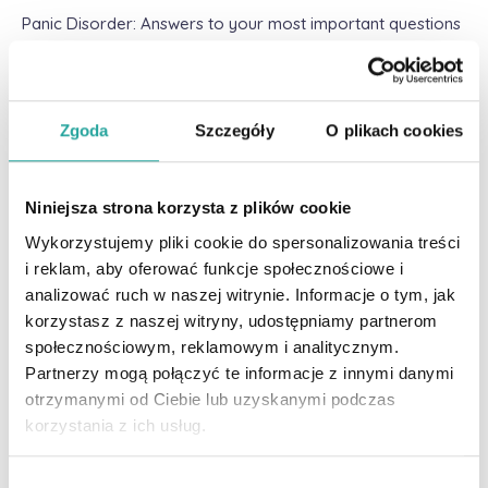
Panic Disorder: Answers to your most important questions
https://www.apa.org/topics/anxiety/panic-disorder
Atak paniki- objawy. Jak się uspokoić i co robić w chwili
ataku paniki?
Zgoda
Szczegóły
O plikach cookies
https://totylkostrach.pl/atak-paniki--co-robic-6-
sprawdzonych-porad-co-robic-w-chwili-ataku-paniki
Niniejsza strona korzysta z plików cookie
What are anxiety and depression
Wykorzystujemy pliki cookie do spersonalizowania treści
i reklam, aby oferować funkcje społecznościowe i
https://adaa.org/understanding-anxiety/panic-disorder-
analizować ruch w naszej witrynie. Informacje o tym, jak
agoraphobia/symptoms
korzystasz z naszej witryny, udostępniamy partnerom
4-7-8 Breathing: How itd works, How to do it and more
społecznościowym, reklamowym i analitycznym.
Partnerzy mogą połączyć te informacje z innymi danymi
https://www.forbes.com/health/mind/4-7-8-breathing/
otrzymanymi od Ciebie lub uzyskanymi podczas
J.Bemis, A.Barrada Oswoić Lęk. Jak radzić sobie z
korzystania z ich usług.
niepokojem i napadami paniki? GWP
W