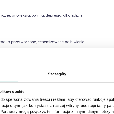
czne: anoreksja, bulimia, depresja, alkoholizm
łęboko przetworzone, schemizowane pożywienie
i fizycznej
iedzącego trybu życia i pracy
Szczegóły
ku i snu
datność na stres
 plików cookie
 życia
do spersonalizowania treści i reklam, aby oferować funkcje sp
ormacje o tym, jak korzystasz z naszej witryny, udostępniamy p
óżnego rodzaju używek
Partnerzy mogą połączyć te informacje z innymi danymi otrzym