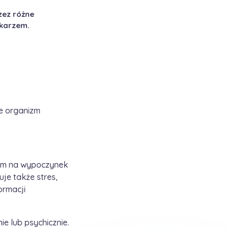
zez różne
ekarzem.
że organizm
onym na wypoczynek
uje także stres,
ormacji
e lub psychicznie.