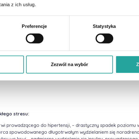
nia z ich usług.
lnictwa
czyszczenie środowiska
Preferencje
Statystyka
m hałasu i promieniowania
(smog elektromagnetyczny)
Zezwól na wybór
Z
a
kłego stresu:
 krwi prowadzącego do hipertensji, – drastyczny spadek poziomu 
erca spowodowanego długotrwałym wydzielaniem się noradrenalin
kru we krwi – nadmierne wydzielanie się insuliny, prowadzącego