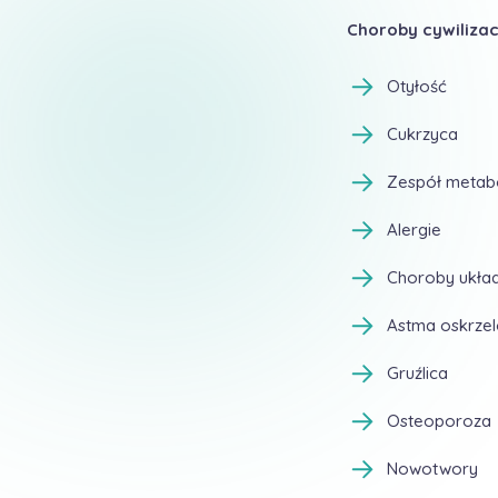
Choroby cywilizac
Otyłość
Cukrzyca
Zespół metabo
Alergie
Choroby układ
Astma oskrze
Gruźlica
Osteoporoza
Nowotwory