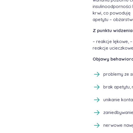
insulinoodporności
krwi, co powoduję 
apetytu – obżarstwo
Z punktu widzenia
– reakcje lękowe, 
reakcje ucieczkow
Objawy behawiora
problemy ze s
brak apetytu,
unikanie konta
zaniedbywanie
nerwowe nawyki