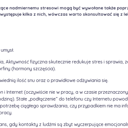
ące nadmiernemu stresowi mogą być wywołane także popr
 występuje kilka z nich, wówczas warto skonsultować się z l
 umysł.
cia, Aktywność fizyczna skutecznie redukuje stres i sprawia, 
rfiny (hormony szczęścia).
ednią ilość snu oraz o prawidłowe odżywiania się.
n i Internet (oczywiście nie w pracy, a w czasie przeznacz
odziną). Stałe „podłączenie” do telefonu czy Internetu powod
 potrzebę ciągłego sprawdzania, czy przypadkiem nie ma inf
pracy.
ns, gdy kontakty z ludźmi są zbyt wyczerpujące emocjonalni