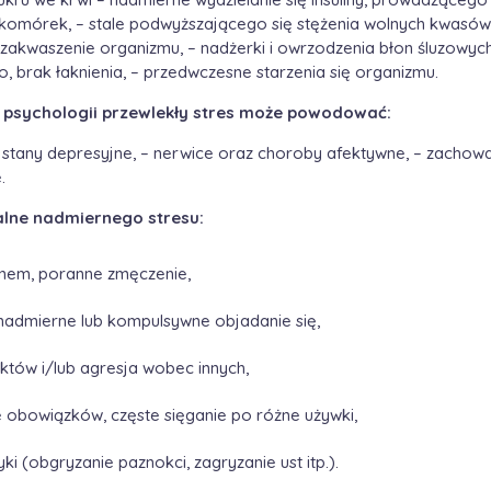
 komórek, – stale podwyższającego się stężenia wolnych kwasó
zakwaszenie organizmu, – nadżerki i owrzodzenia błon śluzowych
, brak łaknienia, – przedwczesne starzenia się organizmu.
 psychologii przewlekły stres może powodować:
– stany depresyjne, – nerwice oraz choroby afektywne, – zachow
e.
lne nadmiernego stresu:
nem, poranne zmęczenie,
 nadmierne lub kompulsywne objadanie się,
któw i/lub agresja wobec innych,
 obowiązków, częste sięganie po różne używki,
 (obgryzanie paznokci, zagryzanie ust itp.).