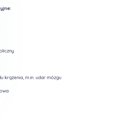
yjne:
liczny
u krążenia, m.in. udar mózgu
lowa