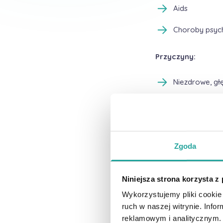
Aids
Choroby psychi
Przyczyny:
Niezdrowe, g
Brak aktywnośc
Prowadzenie s
Brak odpoczyn
Zgoda
Zwiększona po
Niniejsza strona korzysta z
Szybkie tempo
Wykorzystujemy pliki cookie 
ruch w naszej witrynie. Inf
Stosowanie r
reklamowym i analitycznym. 