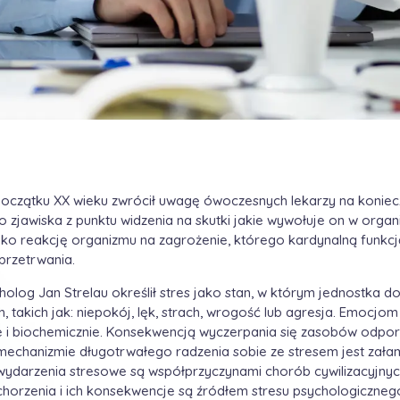
oczątku XX wieku zwrócił uwagę ówoczesnych lekarzy na koniec
o zjawiska z punktu widzenia na skutki jakie wywołuje on w organ
ako reakcję organizmu na zagrożenie, którego kardynalną funkcj
przetrwania.
holog Jan Strelau określił stres jako stan, w którym jednostka do
 takich jak: niepokój, lęk, strach, wrogość lub agresja. Emocjo
ne i biochemicznie. Konsekwencją wyczerpania się zasobów odpo
chanizmie długotrwałego radzenia sobie ze stresem jest załam
darzenia stresowe są współprzyczynami chorób cywilizacyjnych 
schorzenia i ich konsekwencje są źródłem stresu psychologiczneg