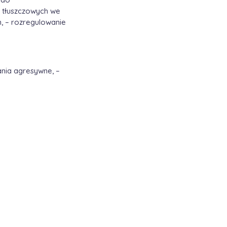
w tłuszczowych we
, – rozregulowanie
ania agresywne, –