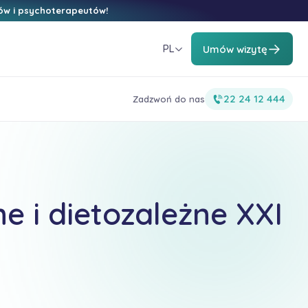
ów i psychoterapeutów!
PL
Umów wizytę
22 24 12 444
Zadzwoń do nas
e i dietozależne XXI