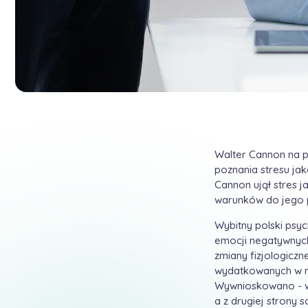
Walter Cannon na p
poznania stresu jak
Cannon ujął stres j
warunków do jego 
Wybitny polski psyc
emocji negatywnych,
zmiany fizjologicz
wydatkowanych w me
Wywnioskowano - wy
a z drugiej strony 