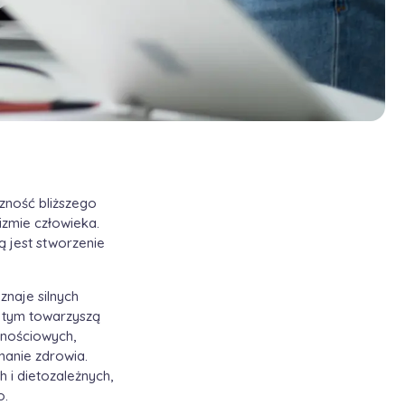
zność bliższego
izmie człowieka.
ą jest stworzenie
znaje silnych
m tym towarzyszą
rnościowych,
anie zdrowia.
i dietozależnych,
o.