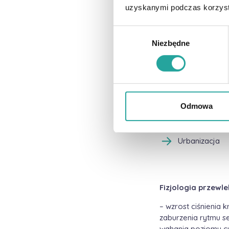
uzyskanymi podczas korzysta
Chemizacja ro
Zbytnie zanie
W
Niezbędne
y
Mechanizacja
b
ó
Większy pozio
r
z
Elektrosmog 
g
Odmowa
o
Industrializacj
d
Urbanizacja
y
Fizjologia przewle
– wzrost ciśnienia
zaburzenia rytmu s
wahania poziomu cu