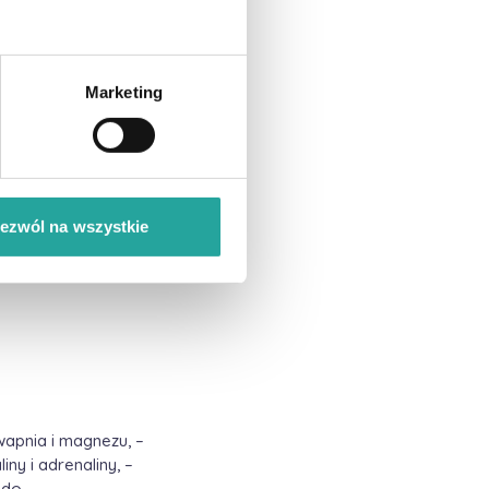
Marketing
ezwól na wszystkie
wapnia i magnezu, –
y i adrenaliny, –
 do