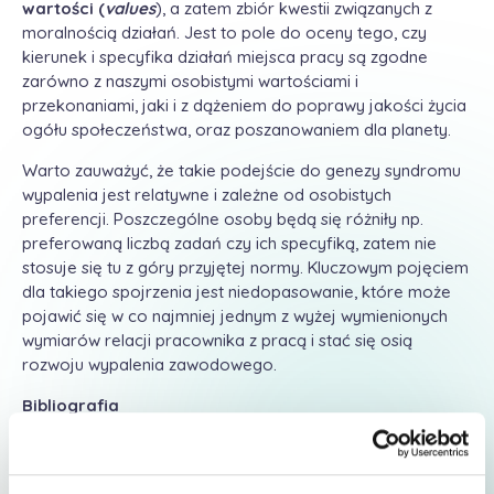
wartości (
values
), a zatem zbiór kwestii związanych z
moralnością działań. Jest to pole do oceny tego, czy
kierunek i specyfika działań miejsca pracy są zgodne
zarówno z naszymi osobistymi wartościami i
przekonaniami, jaki i z dążeniem do poprawy jakości życia
ogółu społeczeństwa, oraz poszanowaniem dla planety.
Warto zauważyć, że takie podejście do genezy syndromu
wypalenia jest relatywne i zależne od osobistych
preferencji. Poszczególne osoby będą się różniły np.
preferowaną liczbą zadań czy ich specyfiką, zatem nie
stosuje się tu z góry przyjętej normy. Kluczowym pojęciem
dla takiego spojrzenia jest niedopasowanie, które może
pojawić się w co najmniej jednym z wyżej wymienionych
wymiarów relacji pracownika z pracą i stać się osią
rozwoju wypalenia zawodowego.
Bibliografia
Maslach, C., & Leiter, M. P. (2022). The burnout
challenge: Managing people’s relationships with their