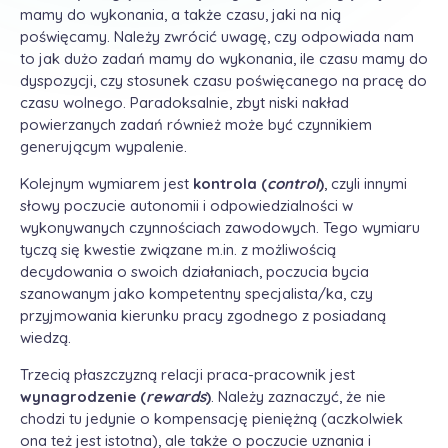
mamy do wykonania, a także czasu, jaki na nią
poświęcamy. Należy zwrócić uwagę, czy odpowiada nam
to jak dużo zadań mamy do wykonania, ile czasu mamy do
dyspozycji, czy stosunek czasu poświęcanego na pracę do
czasu wolnego. Paradoksalnie, zbyt niski nakład
powierzanych zadań również może być czynnikiem
generującym wypalenie.
Kolejnym wymiarem jest
kontrola (
control
)
, czyli innymi
słowy poczucie autonomii i odpowiedzialności w
wykonywanych czynnościach zawodowych. Tego wymiaru
tyczą się kwestie związane m.in. z możliwością
decydowania o swoich działaniach, poczucia bycia
szanowanym jako kompetentny specjalista/ka, czy
przyjmowania kierunku pracy zgodnego z posiadaną
wiedzą.
Trzecią płaszczyzną relacji praca-pracownik jest
wynagrodzenie (
rewards
)
. Należy zaznaczyć, że nie
chodzi tu jedynie o kompensację pieniężną (aczkolwiek
ona też jest istotna), ale także o poczucie uznania i