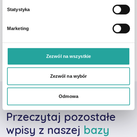
z
g
Statystyka
o
W celu umówienia wizyty z tym lekarzem
d
zapraszamy do kontaktu telefonicznego pod
Marketing
y
numerem
22 24 12 444
lub mailowego na adres
kontakt@cpp.pl
Zezwól na wszystkie
Zezwól na wybór
Odmowa
Nasze wpisy
Przeczytaj pozostałe
wpisy z naszej
bazy