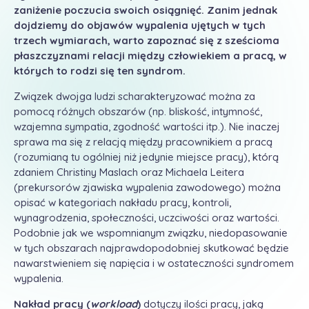
zaniżenie poczucia swoich osiągnięć. Zanim jednak
dojdziemy do objawów wypalenia ujętych w tych
trzech wymiarach, warto zapoznać się z sześcioma
płaszczyznami relacji między człowiekiem a pracą, w
których to rodzi się ten syndrom.
Związek dwojga ludzi scharakteryzować można za
pomocą różnych obszarów (np. bliskość, intymność,
wzajemna sympatia, zgodność wartości itp.). Nie inaczej
sprawa ma się z relacją między pracownikiem a pracą
(rozumianą tu ogólniej niż jedynie miejsce pracy), którą
zdaniem Christiny Maslach oraz Michaela Leitera
(prekursorów zjawiska wypalenia zawodowego) można
opisać w kategoriach nakładu pracy, kontroli,
wynagrodzenia, społeczności, uczciwości oraz wartości.
Podobnie jak we wspomnianym związku, niedopasowanie
w tych obszarach najprawdopodobniej skutkować będzie
nawarstwieniem się napięcia i w ostateczności syndromem
wypalenia.
Nakład pracy (
workload
)
dotyczy ilości pracy, jaką