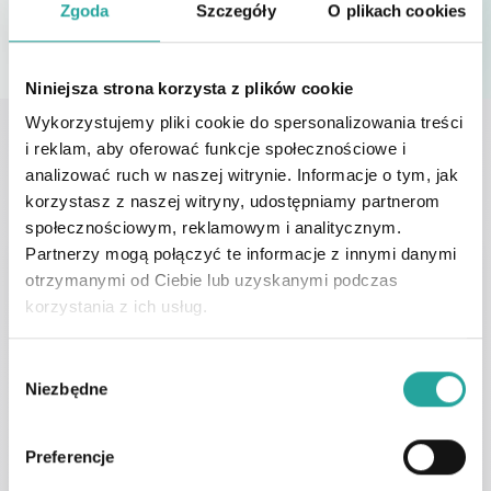
Zgoda
Szczegóły
O plikach cookies
jobs. Harvard University Press.
Niniejsza strona korzysta z plików cookie
Wykorzystujemy pliki cookie do spersonalizowania treści
i reklam, aby oferować funkcje społecznościowe i
analizować ruch w naszej witrynie. Informacje o tym, jak
korzystasz z naszej witryny, udostępniamy partnerom
społecznościowym, reklamowym i analitycznym.
Partnerzy mogą połączyć te informacje z innymi danymi
Dorota Syrkiewicz
otrzymanymi od Ciebie lub uzyskanymi podczas
Coach, Doradca Zawodowy, Konsultant
korzystania z ich usług.
Kryzysowy
Profil specjalisty
W
Niezbędne
y
b
ó
Preferencje
r