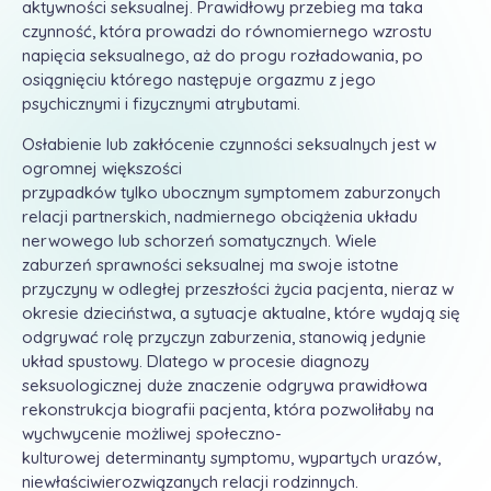
aktywności seksualnej. Prawidłowy przebieg ma taka
czynność, która prowadzi do równomiernego wzrostu
napięcia seksualnego, aż do progu rozładowania, po
osiągnięciu którego następuje orgazmu z jego
psychicznymi i fizycznymi atrybutami.
​Osłabienie lub zakłócenie czynności seksualnych jest w
ogromnej większości
przypadków tylko ubocznym symptomem zaburzonych
relacji partnerskich, nadmiernego obciążenia układu
nerwowego lub schorzeń somatycznych. Wiele
zaburzeń sprawności seksualnej ma swoje istotne
przyczyny w odległej przeszłości życia pacjenta, nieraz w
okresie dzieciństwa, a sytuacje aktualne, które wydają się
odgrywać rolę przyczyn zaburzenia, stanowią jedynie
układ spustowy. Dlatego w procesie diagnozy
seksuologicznej duże znaczenie odgrywa prawidłowa
rekonstrukcja biografii pacjenta, która pozwoliłaby na
wychwycenie możliwej społeczno-
kulturowej determinanty symptomu, wypartych urazów,
niewłaściwierozwiązanych relacji rodzinnych.