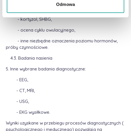
Odmowa
- FSH, LH, prolaktyna,
- kortyzol, SHBG,
- ocena cyklu owulacyjnego,
- inne niezbędne oznaczenia poziomu hormonów,
próby czynnościowe.
4.3. Badania nasienia
5. Inne wybrane badania diagnostyczne:
- EEG,
- CT, MRI,
- USG,
- EKG wysiłkowe.
Wyniki uzyskane w przebiegu procesów diagnostycznych (
psychologicznego i medycznego) pozwalają na