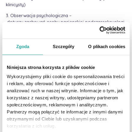
klinicysty)
3. Obserwacja psychologiczna –
dotyczy zachowań osoby pacjenckiej podczasseksuologi
cznego badania podmiotowego oraz interakcji
zachodzących pomiędzy osobą pacjencką,
a partnerem/partnerką w czasie wspólnych wizyt u
Zgoda
Szczegóły
O plikach cookies
seksuologa.
DIAGNOSTYKA MEDYCZNA
Niniejsza strona korzysta z plików cookie
1. Wywiad seksuologiczny
Wykorzystujemy pliki cookie do spersonalizowania treści
i reklam, aby oferować funkcje społecznościowe i
1.1. Dokładny opis problemu seksualnego
analizować ruch w naszej witrynie. Informacje o tym, jak
przez osobę pacjencką,
korzystasz z naszej witryny, udostępniamy partnerom
1.2. Opis problemu przez partnera/kę osoby pacjenckiej.
społecznościowym, reklamowym i analitycznym.
Partnerzy mogą połączyć te informacje z innymi danymi
2. Wywiad lekarski:
otrzymanymi od Ciebie lub uzyskanymi podczas
2.1. przebyte choroby, operacje, urazy,
korzystania z ich usług.