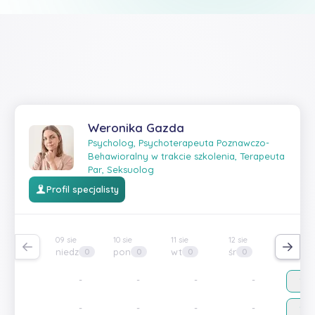
Weronika Gazda
Psycholog, Psychoterapeuta Poznawczo-
Behawioralny w trakcie szkolenia, Terapeuta
Par, Seksuolog
Profil specjalisty
09 sie
10 sie
11 sie
12 sie
13 sie
niedz
pon
wt
śr
czw
0
0
0
0
3
-
-
-
-
15:
-
-
-
-
19: